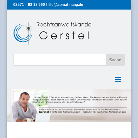
02571 – 92 18 990
hilfe@abmahnung.de