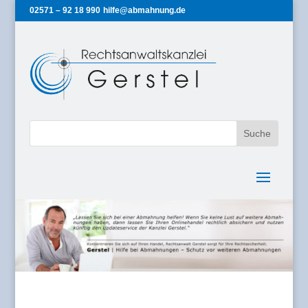
02571 – 92 18 990
hilfe@abmahnung.de