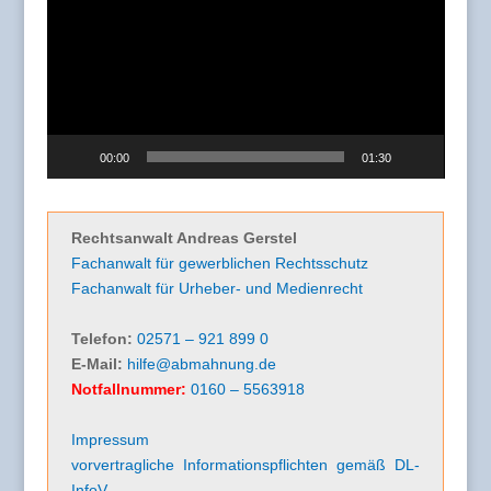
00:00
01:30
Rechtsanwalt Andreas Gerstel
Fachanwalt für gewerblichen Rechtsschutz
Fachanwalt für Urheber- und Medienrecht
Telefon:
02571 – 921 899 0
E-Mail:
hilfe@abmahnung.de
Notfallnummer:
0160 – 5563918
Impressum
vorvertragliche Informationspflichten gemäß DL-
InfoV