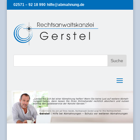
02571 – 92 18 990
hilfe@abmahnung.de