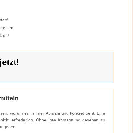
hten!
hreiben!
tzen!
etzt!
itteln
ssen, worum es in Ihrer Abmahnung konkret geht. Eine
h nicht erforderlich. Ohne Ihre Abmahnung gesehen zu
zu geben.