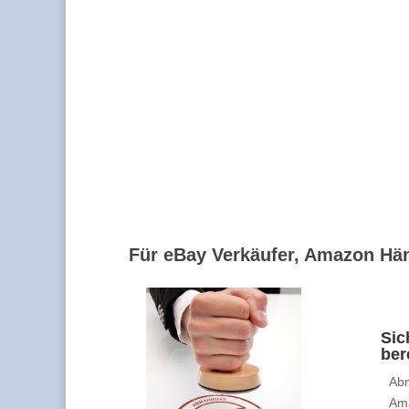
Für eBay Verkäufer, Amazon Hän
Sic
ber
Abm
Am