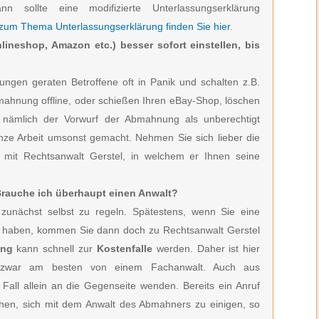
ann sollte eine modifizierte Unterlassungserklärung
 zum Thema Unterlassungserklärung finden Sie hier
.
lineshop, Amazon etc.) besser sofort einstellen, bis
ngen geraten Betroffene oft in Panik und schalten z.B.
bmahnung offline, oder schießen Ihren eBay-Shop, löschen
h nämlich der Vorwurf der Abmahnung als unberechtigt
anze Arbeit umsonst gemacht. Nehmen Sie sich lieber die
h mit Rechtsanwalt Gerstel, in welchem er Ihnen seine
 Brauche ich überhaupt einen Anwalt?
zunächst selbst zu regeln. Spätestens, wenn Sie eine
en haben, kommen Sie dann doch zu Rechtsanwalt Gerstel
ung
kann schnell zur
Kostenfalle
werden. Daher ist hier
zwar am besten von einem Fachanwalt. Auch aus
 Fall allein an die Gegenseite wenden. Bereits ein Anruf
hen, sich mit dem Anwalt des Abmahners zu einigen, so