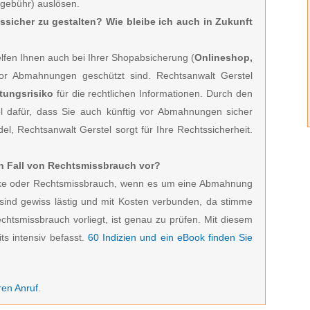
sgebühr) auslösen.
tssicher zu gestalten? Wie bleibe ich auch in Zukunft
fen Ihnen auch bei Ihrer Shopabsicherung (
Onlineshop,
vor Abmahnungen geschützt sind. Rechtsanwalt Gerstel
tungsrisiko
für die rechtlichen Informationen. Durch den
l dafür, dass Sie auch künftig vor Abmahnungen sicher
el, Rechtsanwalt Gerstel sorgt für Ihre Rechtssicherheit.
ein Fall von Rechtsmissbrauch vor?
zocke oder Rechtsmissbrauch, wenn es um eine Abmahnung
ind gewiss lästig und mit Kosten verbunden, da stimme
echtsmissbrauch vorliegt, ist genau zu prüfen. Mit diesem
ts intensiv befasst.
60 Indizien und ein eBook finden Sie
ren Anruf
.