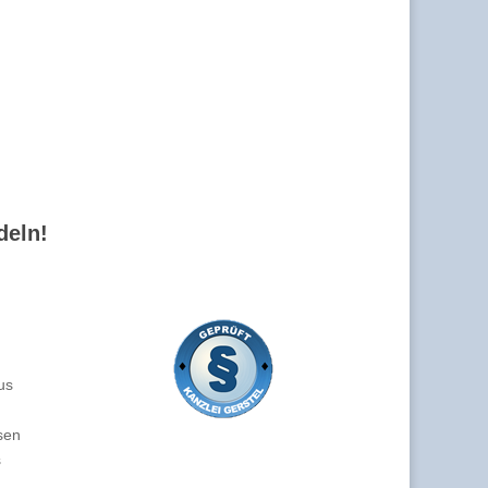
deln!
us
sen
s