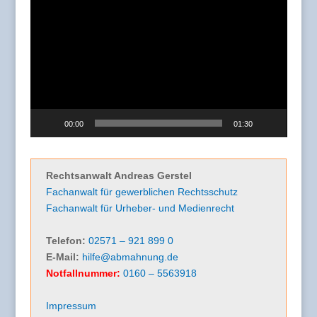
Video-
Player
00:00
01:30
Rechtsanwalt Andreas Gerstel
Fachanwalt für gewerblichen Rechtsschutz
Fachanwalt für Urheber- und Medienrecht
Telefon:
02571 – 921 899 0
E-Mail:
hilfe@abmahnung.de
Notfallnummer:
0160 – 5563918
Impressum