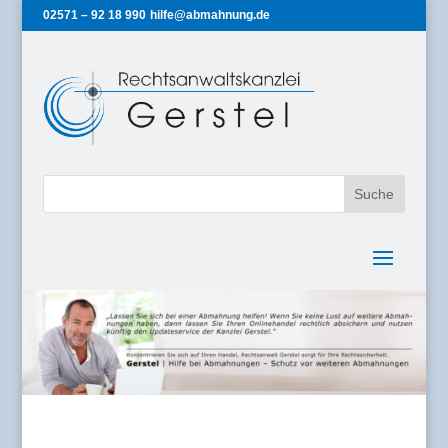
02571 – 92 18 990
hilfe@abmahnung.de