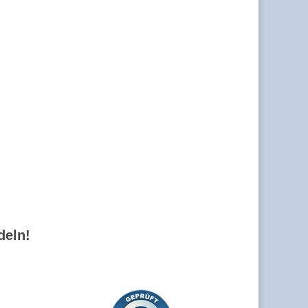
deln!