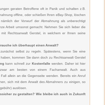
ngen geraten Betroffene oft in Panik und schalten z.B.
bmahnung offline, oder schießen Ihren eBay-Shop, löschen
h nämlich der Vorwurf der Abmahnung als unberechtigt
anze Arbeit umsonst gemacht. Nehmen Sie sich lieber die
h mit Rechtsanwalt Gerstel, in welchem er Ihnen seine
 Brauche ich überhaupt einen Anwalt?
zunächst selbst zu regeln. Spätestens, wenn Sie eine
en haben, kommen Sie dann doch zu Rechtsanwalt Gerstel
ung
kann schnell zur
Kostenfalle
werden. Daher ist hier
zwar am besten von einem Fachanwalt. Auch aus
 Fall allein an die Gegenseite wenden. Bereits ein Anruf
hen, sich mit dem Anwalt des Abmahners zu einigen, so
sgebühr) auslösen.
tssicher zu gestalten? Wie bleibe ich auch in Zukunft