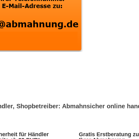
dler, Shopbetreiber: Abmahnsicher online han
herheit für Händler
Gratis Erstberatung zu