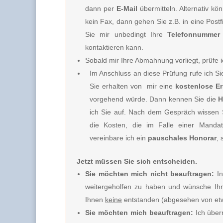
dann per
E-Mail
übermitteln. Alternativ k
kein Fax, dann gehen Sie z.B. in eine Post
Sie mir unbedingt Ihre
Telefonnummer
kontaktieren kann.
Sobald mir Ihre Abmahnung vorliegt, prüfe i
Im Anschluss an diese Prüfung rufe ich S
Sie erhalten von
mir e
ine
kostenlose E
vorgehend würde. Dann kennen Sie die
H
ich Sie
auf. Nach dem Gespräch wissen Si
die Kosten, die im Falle einer Mandat
vereinbare ich
ein
pauschales Honorar
, 
Jetzt müssen Sie sich entscheiden.
Sie möchten mich nicht beauftragen:
In
weitergeholfen zu haben und wünsche Ihn
Ihnen
keine
entstanden (abgesehen von etw
Sie möchten mich beauftragen:
Ich über