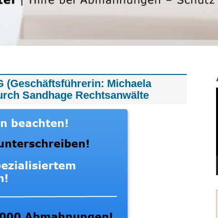
(Geschäftsführerin: Michaela
urch Sandhage Rechtsanwälte