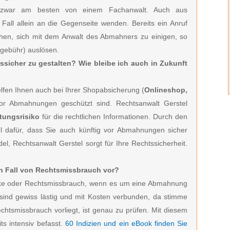
zwar am besten von einem Fachanwalt. Auch aus
 Fall allein an die Gegenseite wenden. Bereits ein Anruf
hen, sich mit dem Anwalt des Abmahners zu einigen, so
sgebühr) auslösen.
tssicher zu gestalten? Wie bleibe ich auch in Zukunft
fen Ihnen auch bei Ihrer Shopabsicherung (
Onlineshop,
vor Abmahnungen geschützt sind. Rechtsanwalt Gerstel
tungsrisiko
für die rechtlichen Informationen. Durch den
l dafür, dass Sie auch künftig vor Abmahnungen sicher
el, Rechtsanwalt Gerstel sorgt für Ihre Rechtssicherheit.
ein Fall von Rechtsmissbrauch vor?
zocke oder Rechtsmissbrauch, wenn es um eine Abmahnung
ind gewiss lästig und mit Kosten verbunden, da stimme
echtsmissbrauch vorliegt, ist genau zu prüfen. Mit diesem
ts intensiv befasst.
60 Indizien und ein eBook finden Sie