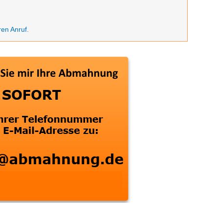
ren Anruf
.