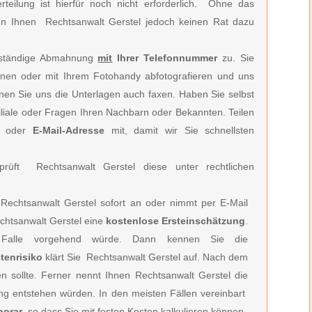
ilung ist hierfür noch nicht erforderlich.
Ohne das
n Ihnen Rechtsanwalt Gerstel jedoch keinen Rat dazu
llständige Abmahnung
mit
Ihrer Telefonnummer
zu. Sie
nen oder mit Ihrem Fotohandy abfotografieren und uns
önnen Sie uns die Unterlagen auch faxen. Haben Sie selbst
filiale oder Fragen Ihren Nachbarn oder Bekannten. Teilen
oder
E-Mail-Adresse
mit, damit wir Sie schnellsten
rüft Rechtsanwalt Gerstel diese unter rechtlichen
Rechtsanwalt Gerstel
sofort an oder nimmt per E-Mail
htsanwalt Gerstel e
ine
kostenlose Ersteinschätzung
.
Falle vorgehend würde. Dann kennen Sie die
tenrisiko
klärt Sie
Rechtsanwalt Gerstel
auf. Nach dem
en sollte. Ferner nennt Ihnen
Rechtsanwalt Gerstel
die
ung entstehen würden. In den meisten Fällen vereinbart
norar
, so dass Sie mit festen Kosten kalkulieren können.