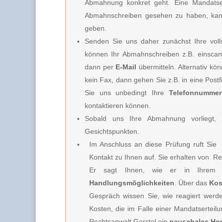
Abmahnung konkret geht. Eine Mandatserte
Abmahnschreiben gesehen zu haben, kan
geben.
Senden Sie uns daher zunächst Ihre vo
können Ihr Abmahnschreiben z.B. einscan
dann per
E-Mail
übermitteln. Alternativ k
kein Fax, dann gehen Sie z.B. in eine Post
Sie uns unbedingt Ihre
Telefonnummer
kontaktieren können.
Sobald uns Ihre Abmahnung vorliegt, p
Gesichtspunkten.
Im Anschluss an diese Prüfung ruft Sie
Kontakt zu Ihnen auf. Sie erhalten von
Rec
Er sagt Ihnen, wie er in Ihrem 
Handlungsmöglichkeiten
. Über das
Kos
Gespräch wissen Sie, wie reagiert werd
Kosten, die im Falle einer Mandatserteil
Rechtsanwalt Gerstel
ein
pauschales Ho