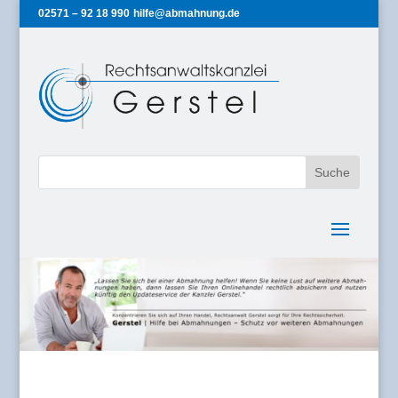
02571 – 92 18 990
hilfe@abmahnung.de