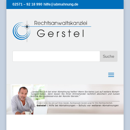
02571 – 92 18 990
hilfe@abmahnung.de