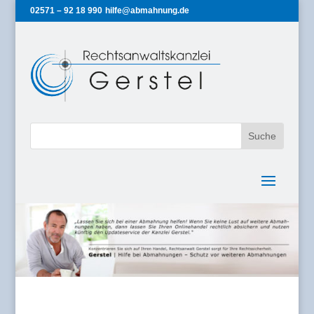
02571 – 92 18 990
hilfe@abmahnung.de