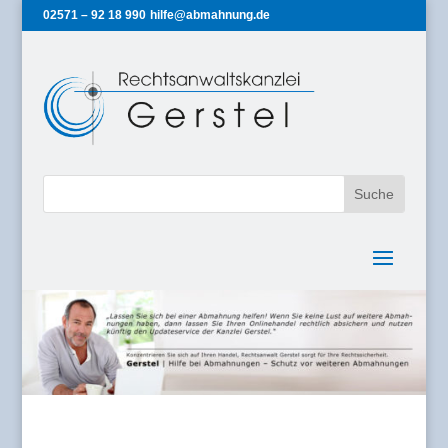
02571 – 92 18 990
hilfe@abmahnung.de