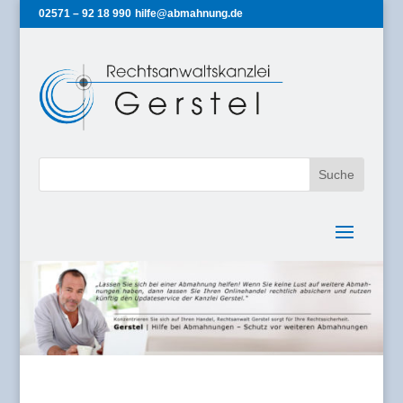
02571 – 92 18 990
hilfe@abmahnung.de