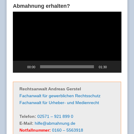
Abmahnung erhalten?
Video-
Player
00:00
01:30
Rechtsanwalt Andreas Gerstel
Fachanwalt für gewerblichen Rechtsschutz
Fachanwalt für Urheber- und Medienrecht
Telefon:
02571 – 921 899 0
E-Mail:
hilfe@abmahnung.de
Notfallnummer:
0160 – 5563918