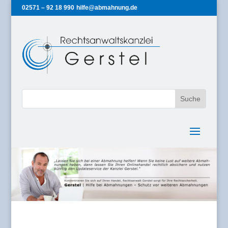
02571 – 92 18 990
hilfe@abmahnung.de