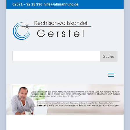
02571 – 92 18 990
hilfe@abmahnung.de