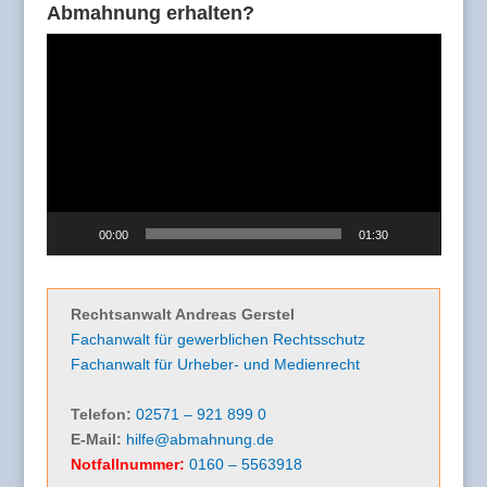
Abmahnung erhalten?
Video-
Player
00:00
01:30
Rechtsanwalt Andreas Gerstel
Fachanwalt für gewerblichen Rechtsschutz
Fachanwalt für Urheber- und Medienrecht
Telefon:
02571 – 921 899 0
E-Mail:
hilfe@abmahnung.de
Notfallnummer:
0160 – 5563918