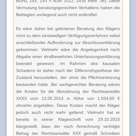
BGHZ 193, 193 = NJW 2012, 2435 Rdnr. 36). Diese
Vermutung beratungsgerechten Verhaltens haben die
Beklagten vorliegend auch nicht entkräftet.
Es wäre daher bei gebotener Beratung des Klägers
nicht zu dem einstweiligen Verfügungsverfahren nebst
anschließender Aufforderung zur Abschlusserklärung
gekommen. Vielmehr wäre die Angelegenheit nach
Abgabe einer strafbewehrten Unterlassungserklärung
beendet gewesen. Im Rahmen des kausalen
Schadens ist daher nach der Differenzhypothese der
Zustand herzustellen, der ohne die Pflichtverletzung
bestanden hätte. Bei sachgerechter Beratung wären
die Kosten für die Abmahnung der Rechtsanwälte
XXXX vom 13.05.2014 in Höhe von 1.034,60 €
ohnehin angefallen. Diese Kosten macht der Kläger
jedoch auch nicht mehr geltend. Vielmehr hat er
bereits in seiner Klageschrift vom 29.10.2015
klargestellt, dass der nach Anrechnung verfolgte
Betrag der Rechtsanwälte XXX gemäß Schreiben