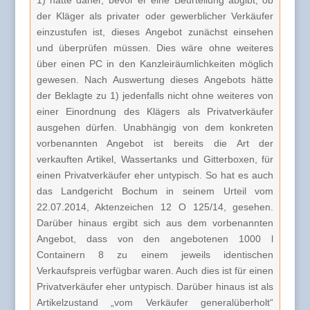
1) hätte daher, bevor er eine Beurteilung abgibt, ob
der Kläger als privater oder gewerblicher Verkäufer
einzustufen ist, dieses Angebot zunächst einsehen
und überprüfen müssen. Dies wäre ohne weiteres
über einen PC in den Kanzleiräumlichkeiten möglich
gewesen. Nach Auswertung dieses Angebots hätte
der Beklagte zu 1) jedenfalls nicht ohne weiteres von
einer Einordnung des Klägers als Privatverkäufer
ausgehen dürfen. Unabhängig von dem konkreten
vorbenannten Angebot ist bereits die Art der
verkauften Artikel, Wassertanks und Gitterboxen, für
einen Privatverkäufer eher untypisch. So hat es auch
das Landgericht Bochum in seinem Urteil vom
22.07.2014, Aktenzeichen 12 O 125/14, gesehen.
Darüber hinaus ergibt sich aus dem vorbenannten
Angebot, dass von den angebotenen 1000 l
Containern 8 zu einem jeweils identischen
Verkaufspreis verfügbar waren. Auch dies ist für einen
Privatverkäufer eher untypisch. Darüber hinaus ist als
Artikelzustand „vom Verkäufer generalüberholt“