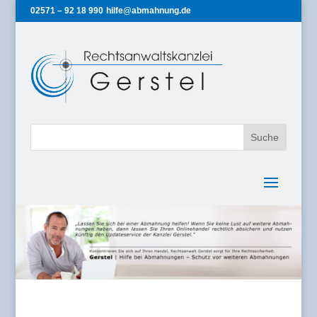
02571 – 92 18 990
hilfe@abmahnung.de