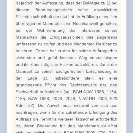
ist jedoch der Auffassung, dass der Beklagte zu 1) bei
diesem Beratungsgespräch seine anwaltlichen
Pflichten schuldhaft verletzt hat. In Erfüllung eines ihm
übertragenen Mandats ist ein Rechtsanwalt gehalten,
bei der Wahrnehmung der Interessen seines
Mandanten die Erfolgsaussichten des Begehrens
umfassend zu prüfen und den Mandanten hierüber zu
belehren. Ferner hat er den für seinen Auftraggeber
sichersten und gefahrlosesten Weg vorzuschlagen
und ihn über mögliche Risiken aufzuklären, damit der
Mandant zu seiner sachgerechten Entscheidung in
der Lage ist. Insbesondere stellt es eine
grundlegende Pflicht des Rechtsanwalts dar, den
Sachverhalt aufzuklären (vgl. BGH NJW 1985, 1154,
1155; NJW 1998, 2048, 2049; NJW-RR 2006, 923
Rdnr. 22). Der Anwalt muss insoweit von sich aus
nachfragen, wenn für die zutreffende Erledigung des
Auftrags die Kenntnis weiterer Tatsachen erforderlich
ist, deren Bedeutung für den Mandanten vielleicht
nicht ersichtlich ist (vgl. BGH NJW 2000, 730, 731;