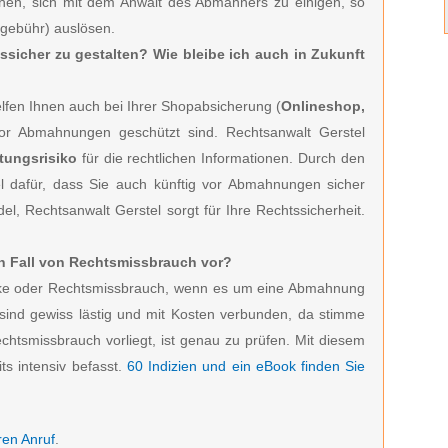
hen, sich mit dem Anwalt des Abmahners zu einigen, so
sgebühr) auslösen.
tssicher zu gestalten? Wie bleibe ich auch in Zukunft
fen Ihnen auch bei Ihrer Shopabsicherung (
Onlineshop,
vor Abmahnungen geschützt sind. Rechtsanwalt Gerstel
tungsrisiko
für die rechtlichen Informationen. Durch den
l dafür, dass Sie auch künftig vor Abmahnungen sicher
el, Rechtsanwalt Gerstel sorgt für Ihre Rechtssicherheit.
ein Fall von Rechtsmissbrauch vor?
zocke oder Rechtsmissbrauch, wenn es um eine Abmahnung
ind gewiss lästig und mit Kosten verbunden, da stimme
echtsmissbrauch vorliegt, ist genau zu prüfen. Mit diesem
ts intensiv befasst.
60 Indizien und ein eBook finden Sie
ren Anruf
.