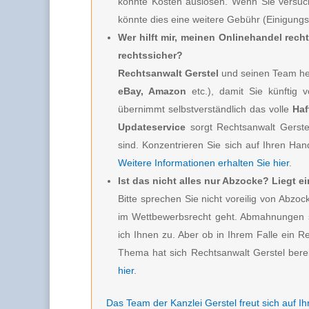
könnte Kosten auslösen. Wenn Sie versuc
könnte dies eine weitere Gebühr (Einigung
Wer hilft mir, meinen Onlinehandel rech
rechtssicher?
Rechtsanwalt Gerstel
und seinen Team hel
eBay, Amazon
etc.), damit Sie künftig 
übernimmt selbstverständlich das volle
Haf
Updateservice
sorgt Rechtsanwalt Gerste
sind. Konzentrieren Sie sich auf Ihren Hand
Weitere Informationen erhalten Sie hier
.
Ist das nicht alles nur Abzocke? Liegt 
Bitte sprechen Sie nicht voreilig von Ab
im Wettbewerbsrecht geht. Abmahnungen s
ich Ihnen zu. Aber ob in Ihrem Falle ein R
Thema hat sich Rechtsanwalt Gerstel berei
hier
.
Das Team der Kanzlei Gerstel freut sich auf Ih