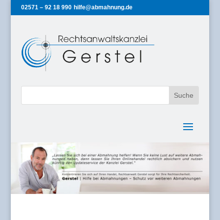
02571 – 92 18 990
hilfe@abmahnung.de