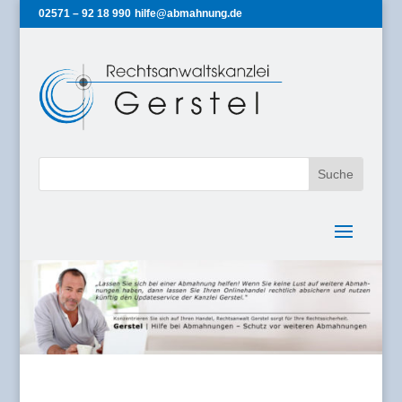
02571 – 92 18 990
hilfe@abmahnung.de