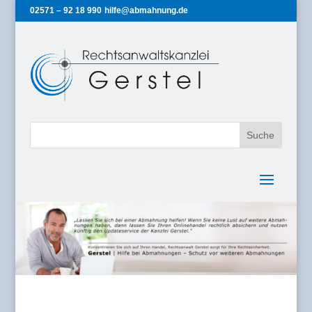
02571 – 92 18 990
hilfe@abmahnung.de