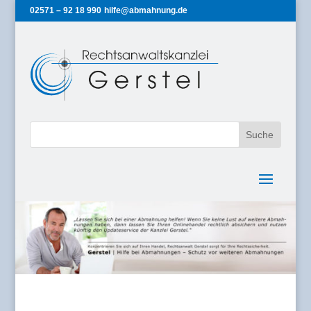
02571 – 92 18 990
hilfe@abmahnung.de