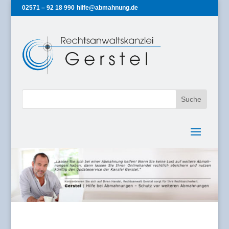
02571 – 92 18 990
hilfe@abmahnung.de