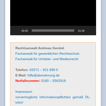
00:00
01:30
Rechtsanwalt Andreas Gerstel
Fachanwalt für gewerblichen Rechtsschutz
Fachanwalt für Urheber- und Medienrecht
Telefon:
02571 – 921 899 0
E-Mail:
hilfe@abmahnung.de
Notfallnummer:
0160 – 5563918
Impressum
vorvertragliche Informationspflichten gemäß DL-
InfoV