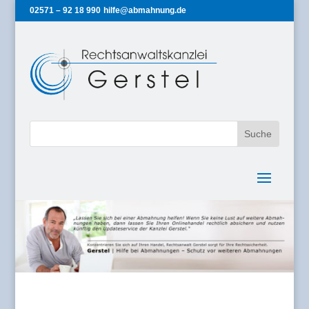
02571 – 92 18 990
hilfe@abmahnung.de