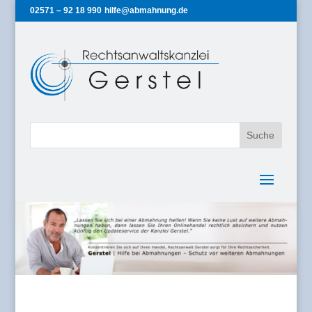
02571 – 92 18 990
hilfe@abmahnung.de