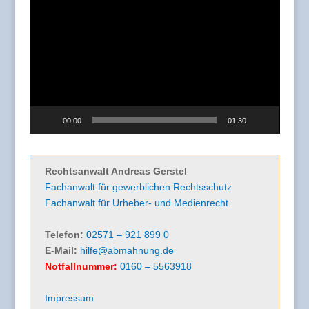
Video-
Player
00:00
01:30
Rechtsanwalt Andreas Gerstel
Fachanwalt für gewerblichen Rechtsschutz
Fachanwalt für Urheber- und Medienrecht
Telefon:
02571 – 921 899 0
E-Mail:
hilfe@abmahnung.de
Notfallnummer:
0160 – 5563918
Impressum