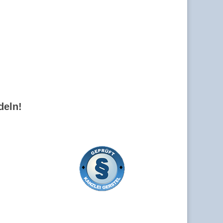
deln!