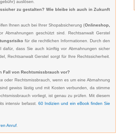
sgebühr) auslösen.
tssicher zu gestalten? Wie bleibe ich auch in Zukunft
fen Ihnen auch bei Ihrer Shopabsicherung (
Onlineshop,
vor Abmahnungen geschützt sind. Rechtsanwalt Gerstel
tungsrisiko
für die rechtlichen Informationen. Durch den
l dafür, dass Sie auch künftig vor Abmahnungen sicher
el, Rechtsanwalt Gerstel sorgt für Ihre Rechtssicherheit.
ein Fall von Rechtsmissbrauch vor?
zocke oder Rechtsmissbrauch, wenn es um eine Abmahnung
ind gewiss lästig und mit Kosten verbunden, da stimme
echtsmissbrauch vorliegt, ist genau zu prüfen. Mit diesem
ts intensiv befasst.
60 Indizien und ein eBook finden Sie
ren Anruf
.