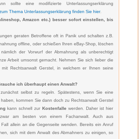
ann sollte eine modifizierte Unterlassungserklärung
 zum Thema Unterlassungserklärung finden Sie hier
.
lineshop, Amazon etc.) besser sofort einstellen, bis
ngen geraten Betroffene oft in Panik und schalten z.B.
bmahnung offline, oder schießen Ihren eBay-Shop, löschen
h nämlich der Vorwurf der Abmahnung als unberechtigt
anze Arbeit umsonst gemacht. Nehmen Sie sich lieber die
h mit Rechtsanwalt Gerstel, in welchem er Ihnen seine
 Brauche ich überhaupt einen Anwalt?
zunächst selbst zu regeln. Spätestens, wenn Sie eine
en haben, kommen Sie dann doch zu Rechtsanwalt Gerstel
ung
kann schnell zur
Kostenfalle
werden. Daher ist hier
zwar am besten von einem Fachanwalt. Auch aus
 Fall allein an die Gegenseite wenden. Bereits ein Anruf
hen, sich mit dem Anwalt des Abmahners zu einigen, so