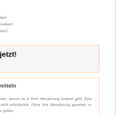
hten!
hreiben!
tzen!
etzt!
itteln
ssen, worum es in Ihrer Abmahnung konkret geht. Eine
h nicht erforderlich. Ohne Ihre Abmahnung gesehen zu
zu geben.