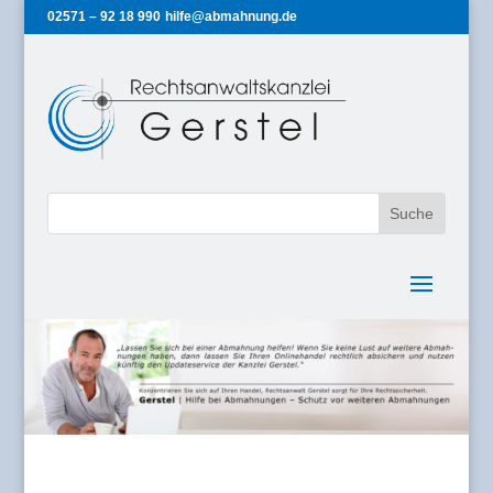
02571 – 92 18 990
hilfe@abmahnung.de