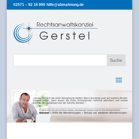
02571 – 92 18 990
hilfe@abmahnung.de