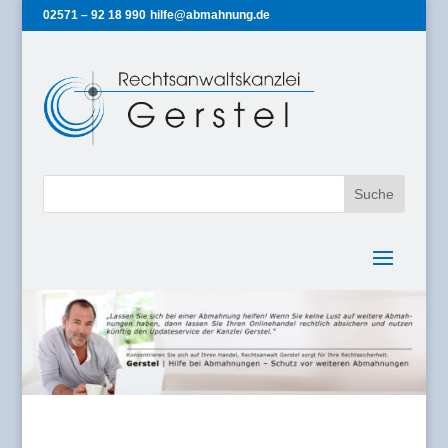
02571 – 92 18 990
hilfe@abmahnung.de