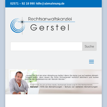
02571 – 92 18 990
hilfe@abmahnung.de