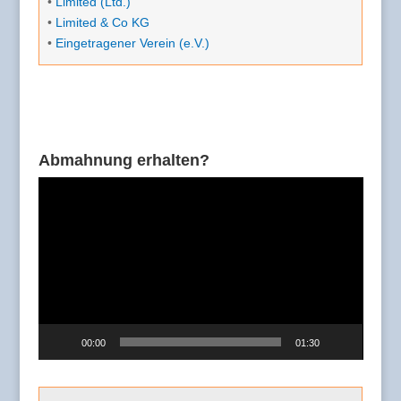
•
Limited (Ltd.)
•
Limited & Co KG
•
Eingetragener Verein (e.V.)
Abmahnung erhalten?
Video-
Player
00:00
01:30