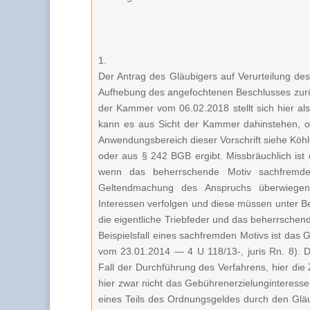
1.
Der Antrag des Gläubigers auf Verurteilung d
Aufhebung des angefochtenen Beschlusses zurüc
der Kammer vom 06.02.2018 stellt sich hier als
kann es aus Sicht der Kammer dahinstehen, o
Anwendungsbereich dieser Vorschrift siehe Köh
oder aus § 242 BGB ergibt. Missbräuchlich is
wenn das beherrschende Motiv sachfremde 
Geltendmachung des Anspruchs überwiegend
Interessen verfolgen und diese müssen unter B
die eigentliche Triebfeder und das beherrschend
Beispielsfall eines sachfremden Motivs ist das
vom 23.01.2014 — 4 U 118/13-, juris Rn. 8). 
Fall der Durchführung des Verfahrens, hier di
hier zwar nicht das Gebührenerzielunginteress
eines Teils des Ordnungsgeldes durch den Gläub