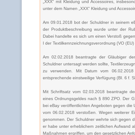
„XXX“ mit Kleidung und Accessoires, insbeson
unter dem Namen „XXX“ Kleidung und Accessoir
Am 09.01.2018 bot der Schuldner in seinem eB
der Produktbeschreibung wurde unter der Rub
Dabei handelte es sich um einen Verstoß gegen
I der Textilkennzeichnungsverordnung (VO (EU)
Am 02.02.2018 beantragte der Gläubiger den
Schuldner untersagt werden sollte, Textilerzeugn
zu verwenden. Mit Datum vom 06.02.2018 
entsprechende einstweilige Verfügung (BI. 6 f. 
Mit Schriftsatz vom 02.03.2018 beantragte de
eines Ordnungsgeldes nach § 890 ZPO. Der Glä
bei eBay veröffentlichten Angeboten gegen die 
vom 06.02.2018 verstoßen. Wegen weiterer Einz
genommen. Der Schuldner wehrte sich gegen di
er habe unter erheblichem zeitlichen Aufwand a
Maßnahmen ergriffen, um den gesetzlichen Anf