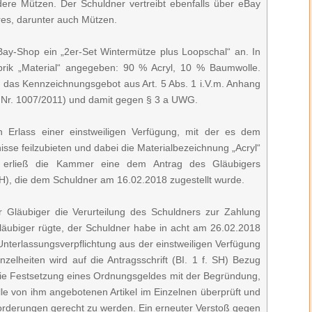
dere Mützen. Der Schuldner vertreibt ebenfalls über eBay
es, darunter auch Mützen.
ay-Shop ein „2er-Set Wintermütze plus Loopschal“ an. In
rik „Material“ angegeben: 90 % Acryl, 10 % Baumwolle.
 das Kennzeichnungsgebot aus Art. 5 Abs. 1 i.V.m. Anhang
 Nr. 1007/2011) und damit gegen § 3 a UWG.
 Erlass einer einstweiligen Verfügung, mit der es dem
isse feilzubieten und dabei die Materialbezeichnung „Acryl“
erließ die Kammer eine dem Antrag des Gläubigers
SH), die dem Schuldner am 16.02.2018 zugestellt wurde.
r Gläubiger die Verurteilung des Schuldners zur Zahlung
ubiger rügte, der Schuldner habe in acht am 26.02.2018
Unterlassungsverpflichtung aus der einstweiligen Verfügung
elheiten wird auf die Antragsschrift (BI. 1 f. SH) Bezug
e Festsetzung eines Ordnungsgeldes mit der Begründung,
lle von ihm angebotenen Artikel im Einzelnen überprüft und
orderungen gerecht zu werden. Ein erneuter Verstoß gegen