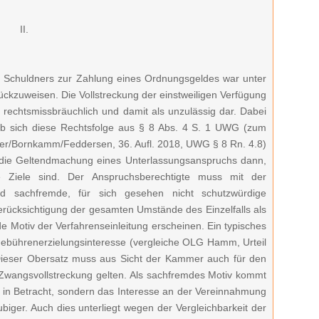
II.
es Schuldners zur Zahlung eines Ordnungsgeldes war unter
kzuweisen. Die Vollstreckung der einstweiligen Verfügung
 rechtsmissbräuchlich und damit als unzulässig dar. Dabei
b sich diese Rechtsfolge aus § 8 Abs. 4 S. 1 UWG (zum
ler/Bornkamm/Feddersen, 36. Aufl. 2018, UWG § 8 Rn. 4.8)
t die Geltendmachung eines Unterlassungsanspruchs dann,
Ziele sind. Der Anspruchsberechtigte muss mit der
 sachfremde, für sich gesehen nicht schutzwürdige
erücksichtigung der gesamten Umstände des Einzelfalls als
e Motiv der Verfahrenseinleitung erscheinen. Ein typisches
 Gebührenerzielungsinteresse (vergleiche OLG Hamm, Urteil
Dieser Obersatz muss aus Sicht der Kammer auch für den
e Zwangsvollstreckung gelten. Als sachfremdes Motiv kommt
e in Betracht, sondern das Interesse an der Vereinnahmung
iger. Auch dies unterliegt wegen der Vergleichbarkeit der