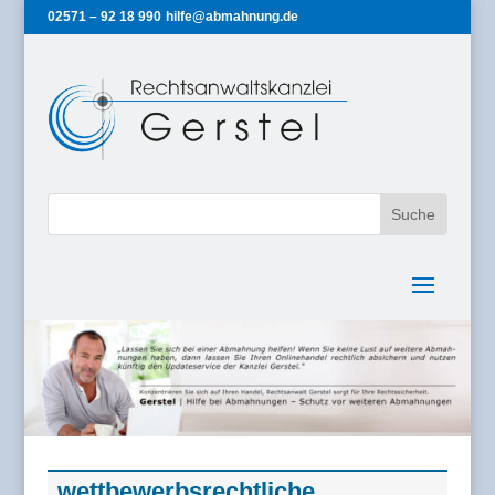
02571 – 92 18 990
hilfe@abmahnung.de
wettbewerbsrechtliche