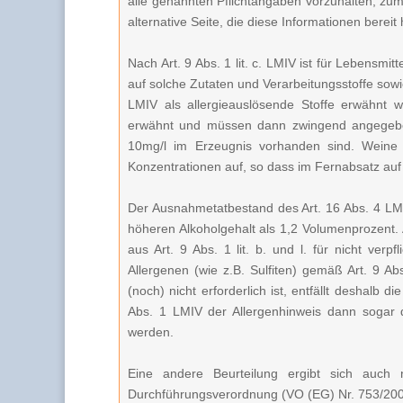
alle genannten Pflichtangaben vorzuhalten, zu
alternative Seite, die diese Informationen bereit 
Nach Art. 9 Abs. 1 lit. c. LMIV ist für Lebensmi
auf solche Zutaten und Verarbeitungsstoffe sow
LMIV als allergieauslösende Stoffe erwähnt w
erwähnt und müssen dann zwingend angegebe
10mg/l im Erzeugnis vorhanden sind. Wein
Konzentrationen auf, so dass im Fernabsatz auf
Der Ausnahmetatbestand des Art. 16 Abs. 4 LMI
höheren Alkoholgehalt als 1,2 Volumenprozent. A
aus Art. 9 Abs. 1 lit. b. und l. für nicht ver
Allergenen (wie z.B. Sulfiten) gemäß Art. 9 Ab
(noch) nicht erforderlich ist, entfällt deshalb 
Abs. 1 LMIV der Allergenhinweis dann sogar d
werden.
Eine andere Beurteilung ergibt sich auch 
Durchführungsverordnung (VO (EG) Nr. 753/2002),