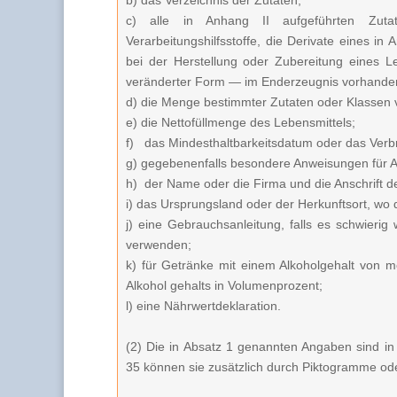
b) das Verzeichnis der Zutaten;
c) alle in Anhang II aufgeführten Zutat
Verarbeitungshilfsstoffe, die Derivate eines in
bei der Herstellung oder Zubereitung eines 
veränderter Form — im Enderzeugnis vorhanden s
d) die Menge bestimmter Zutaten oder Klassen 
e) die Nettofüllmenge des Lebensmittels;
f) das Mindesthaltbarkeitsdatum oder das Ver
g) gegebenenfalls besondere Anweisungen für 
h) der Name oder die Firma und die Anschrift d
i) das Ursprungsland oder der Herkunftsort, wo d
j) eine Gebrauchsanleitung, falls es schwier
verwenden;
k) für Getränke mit einem Alkoholgehalt von 
Alkohol gehalts in Volumenprozent;
l) eine Nährwertdeklaration.
(2) Die in Absatz 1 genannten Angaben sind i
35 können sie zusätzlich durch Piktogramme o