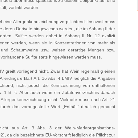
mindest aber muss spätestens zu diesem Zeitpunkt auf eine
hält, verlinkt werden.
ttel eine Allergenkennzeichnung verpflichtend. Insoweit muss
ie deren Derivate hingewiesen werden, die im Anhang II der
erden. Sulfite werden dabei in Anhang II Nr. 12 explizit
nen werden, wenn sie in Konzentrationen von mehr als
e und Schaumweine usw. weisen derartige Mengen bzw.
 vorhandene Sulfite stets hingewiesen werden muss.
V greift vorliegend nicht. Zwar hat Wein regelmäßig einen
llerdings erklärt Art. 16 Abs. 4 LMIV lediglich die Angaben
pflichtend, nicht jedoch die Kennzeichnung von enthaltenen
s. 1 lit. c. Aber auch wenn ein Zutatenverzeichnis danach
die Allergenkennzeichnung nicht. Vielmehr muss nach Art. 21
urch das vorangestellte Wort „Enthält“ deutlich gemacht
nicht aus Art. 3 Abs. 3 der Wein-Marktorganisations-
 da die bezeichnete EU-Vorschrift lediglich die Pflicht zur