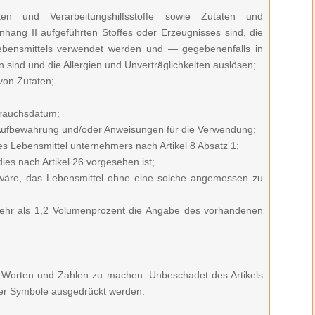
en und Verarbeitungshilfsstoffe sowie Zutaten und
 Anhang II aufgeführten Stoffes oder Erzeugnisses sind, die
Lebensmittels verwendet werden und — gegebenenfalls in
ind und die Allergien und Unverträglichkeiten auslösen;
von Zutaten;
brauchsdatum;
Aufbewahrung und/oder Anweisungen für die Verwendung;
es Lebensmittel unternehmers nach Artikel 8 Absatz 1;
ies nach Artikel 26 vorgesehen ist;
ig wäre, das Lebensmittel ohne eine solche angemessen zu
mehr als 1,2 Volumenprozent die Angabe des vorhandenen
n Worten und Zahlen zu machen. Unbeschadet des Artikels
der Symbole ausgedrückt werden.