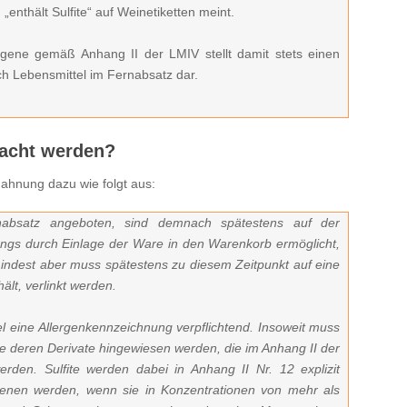
nthält Sulfite“ auf Weinetiketten meint.
ergene gemäß Anhang II der LMIV stellt damit stets einen
ch Lebensmittel im Fernabsatz dar.
acht werden?
mahnung dazu wie folgt aus:
bsatz angeboten, sind demnach spätestens auf der
rgangs durch Einlage der Ware in den Warenkorb ermöglicht,
mindest aber muss spätestens zu diesem Zeitpunkt auf eine
hält, verlinkt werden.
ttel eine Allergenkennzeichnung verpflichtend. Insoweit muss
ie deren Derivate hingewiesen werden, die im Anhang II der
erden. Sulfite werden dabei in Anhang II Nr. 12 explizit
nen werden, wenn sie in Konzentrationen von mehr als