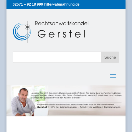
02571 – 92 18 990
hilfe@abmahnung.de