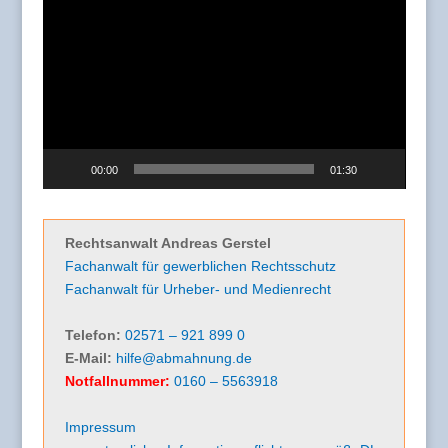
Player
00:00
01:30
Rechtsanwalt Andreas Gerstel
Fachanwalt für gewerblichen Rechtsschutz
Fachanwalt für Urheber- und Medienrecht
Telefon:
02571 – 921 899 0
E-Mail:
hilfe@abmahnung.de
Notfallnummer:
0160 – 5563918
Impressum