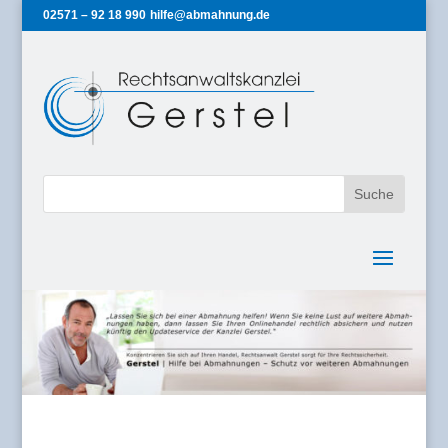
02571 – 92 18 990
hilfe@abmahnung.de