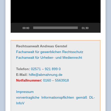
00:00
01:30
Rechtsanwalt Andreas Gerstel
Fachanwalt für gewerblichen Rechtsschutz
Fachanwalt für Urheber- und Medienrecht
Telefon:
02571 – 921 899 0
E-Mail:
hilfe@abmahnung.de
Notfallnummer:
0160 – 5563918
Impressum
vorvertragliche Informationspflichten gemäß DL-
InfoV