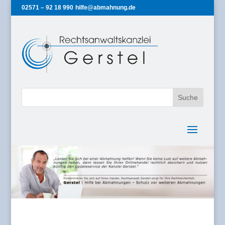
02571 – 92 18 990
hilfe@abmahnung.de