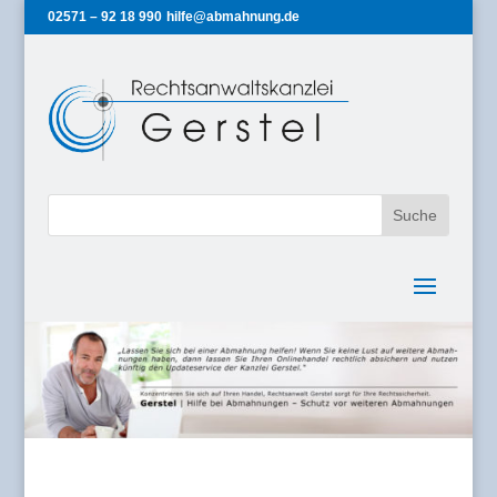
02571 – 92 18 990
hilfe@abmahnung.de