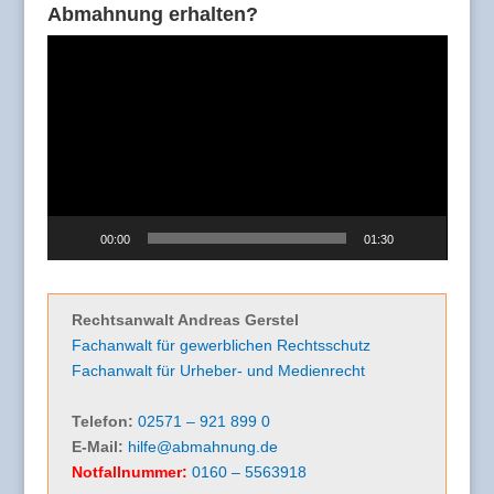
Abmahnung erhalten?
Video-
Player
00:00
01:30
Rechtsanwalt Andreas Gerstel
Fachanwalt für gewerblichen Rechtsschutz
Fachanwalt für Urheber- und Medienrecht
Telefon:
02571 – 921 899 0
E-Mail:
hilfe@abmahnung.de
Notfallnummer:
0160 – 5563918